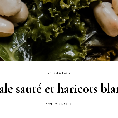
ENTRÉES, PLATS
ale sauté et haricots bla
PUBLIÉ
FÉVRIER 23, 2019
SUR