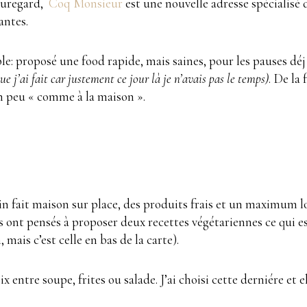
eauregard,
Coq Monsieur
est une nouvelle adresse spécialisé
antes.
le: proposé une food rapide, mais saines, pour les pauses déj
que j’ai fait car justement ce jour là je n’avais pas le temps)
. De la
un peu « comme à la maison ».
fait maison sur place, des produits frais et un maximum loca
s ont pensés à proposer deux recettes végétariennes ce qui est 
 mais c’est celle en bas de la carte).
ntre soupe, frites ou salade. J’ai choisi cette derniére et el