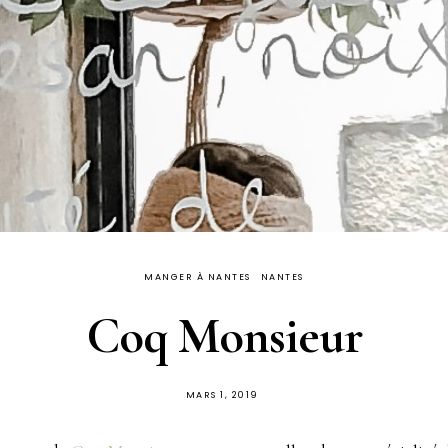
MANGER À NANTES
NANTES
Coq Monsieur
PUBLIÉ
MARS 1, 2019
SUR