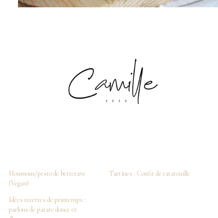
Houmous/pesto de betterave
Tartines : Confit de ratatouille
(Vegan)
Idées recettes de printemps :
parlons de patate douce et