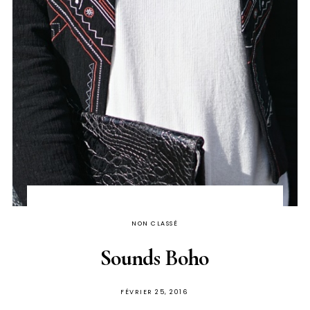
NON CLASSÉ
Sounds Boho
PUBLIÉ
FÉVRIER 25, 2016
SUR