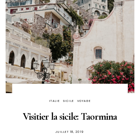
ITALIE
SICILE
VOYAGE
Visitier la sicile: Taormina
PUBLIÉ
JUILLET 18, 2019
SUR