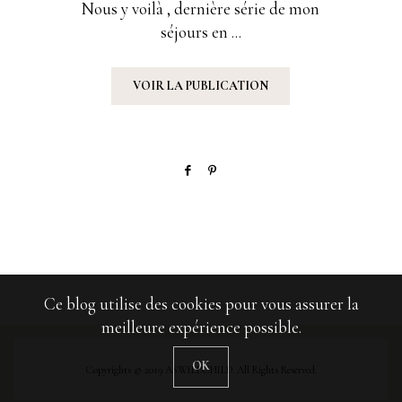
Nous y voilà , dernière série de mon
séjours en ...
VOIR LA PUBLICATION
Ce blog utilise des cookies pour vous assurer la
meilleure expérience possible.
OK
Copyrights © 2019 ASWILDCHILD. All Rights Reserved.