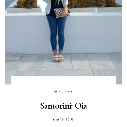
NON CLASSÉ
Santorini: Oia
PUBLIÉ
MAI 16, 2015
SUR