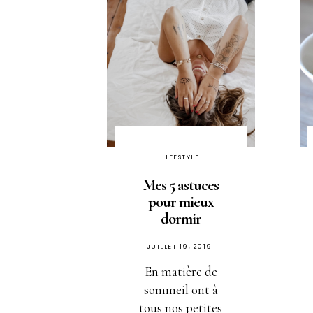
LIFESTYLE
Mes 5 astuces
pour mieux
dormir
PUBLIÉ
JUILLET 19, 2019
SUR
En matière de
sommeil ont à
tous nos petites