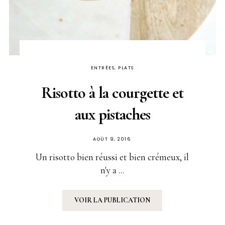
ENTRÉES, PLATS
Risotto à la courgette et
aux pistaches
PUBLIÉ
AOÛT 9, 2016
SUR
Un risotto bien réussi et bien crémeux, il
n'y a ...
VOIR LA PUBLICATION