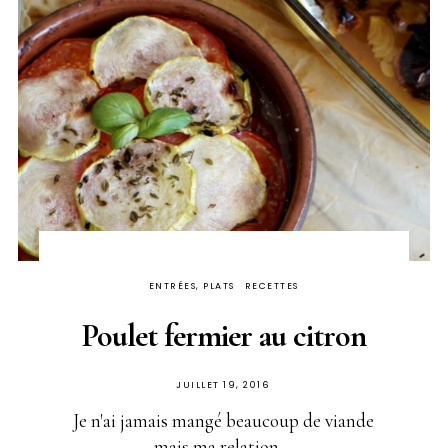
ENTRÉES, PLATS
RECETTES
Poulet fermier au citron
PUBLIÉ
JUILLET 19, 2016
SUR
Je n'ai jamais mangé beaucoup de viande
mais ma relation ...