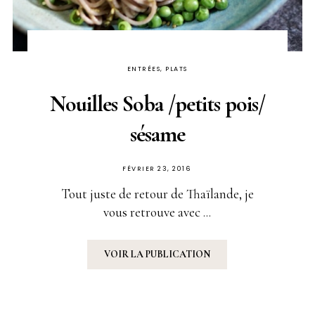
ENTRÉES, PLATS
Nouilles Soba /petits pois/
sésame
PUBLIÉ
FÉVRIER 23, 2016
SUR
Tout juste de retour de Thaïlande, je
vous retrouve avec ...
VOIR LA PUBLICATION