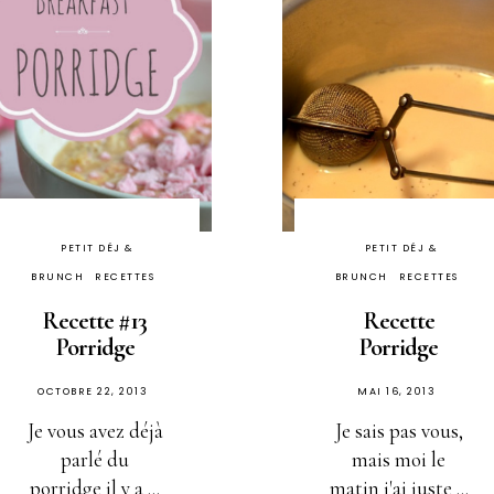
PETIT DÉJ &
PETIT DÉJ &
BRUNCH
RECETTES
BRUNCH
RECETTES
Recette #13
Recette
Porridge
Porridge
PUBLIÉ
PUBLIÉ
OCTOBRE 22, 2013
MAI 16, 2013
SUR
SUR
Je vous avez déjà
Je sais pas vous,
parlé du
mais moi le
porridge il y a ...
matin j'ai juste ...