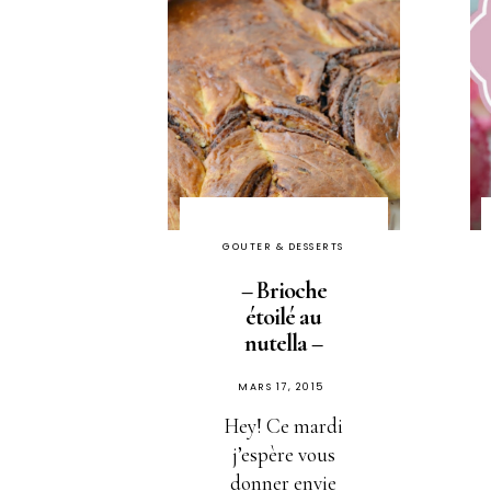
GOUTER & DESSERTS
– Brioche
étoilé au
nutella –
PUBLIÉ
MARS 17, 2015
SUR
Hey! Ce mardi
j’espère vous
donner envie