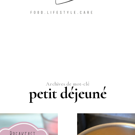
Archives de mot-clé
petit déjeuné