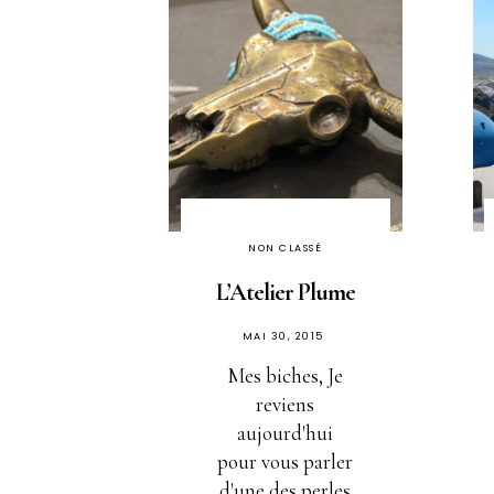
NON CLASSÉ
L’Atelier Plume
PUBLIÉ
MAI 30, 2015
SUR
Mes biches, Je
reviens
aujourd'hui
pour vous parler
d'une des perles