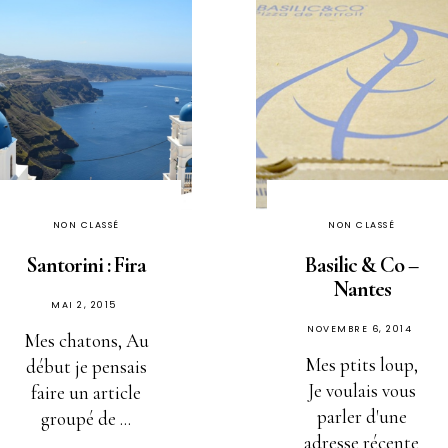
NON CLASSÉ
NON CLASSÉ
Santorini : Fira
Basilic & Co –
Nantes
PUBLIÉ
MAI 2, 2015
PUBLIÉ
NOVEMBRE 6, 2014
SUR
Mes chatons, Au
SUR
Mes ptits loup,
début je pensais
Je voulais vous
faire un article
parler d'une
groupé de ...
adresse récente