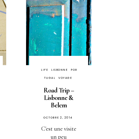
LIFE
LISBONNE
POR
TUGAL
VOYAGE
Road Trip –
Lisbonne &
Belem
PUBLIÉ
OCTOBRE 2, 2014
SUR
C'est une visite
un peu