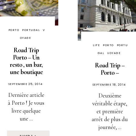
PORTO
PORTUGAL
V
OYAGE
LIFE
PORTO
PORTU
Road Trip
GAL
VOYAGE
Porto – Un
resto , un bar,
Road Trip –
une boutique
Porto –
PUBLIÉ
SEPTEMBRE 25, 2014
PUBLIÉ
SEPTEMBRE 18, 2014
SUR
SUR
Dernière article
Deuxième
à Porto ! Je vous
véritable étape,
livre quelque
et première
une ...
arrêt de plus du
journée, ...