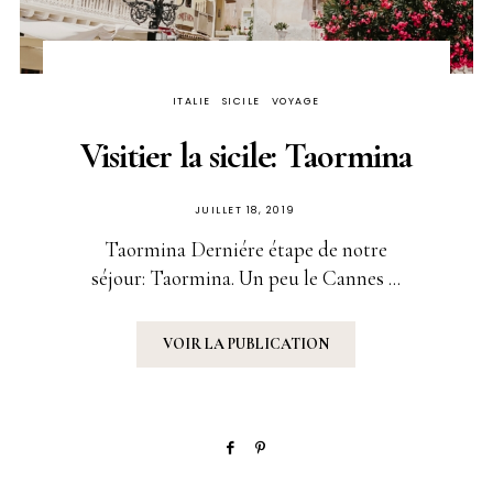
ITALIE
SICILE
VOYAGE
Visitier la sicile: Taormina
PUBLIÉ
JUILLET 18, 2019
SUR
Taormina Derniére étape de notre
séjour: Taormina. Un peu le Cannes ...
VOIR LA PUBLICATION