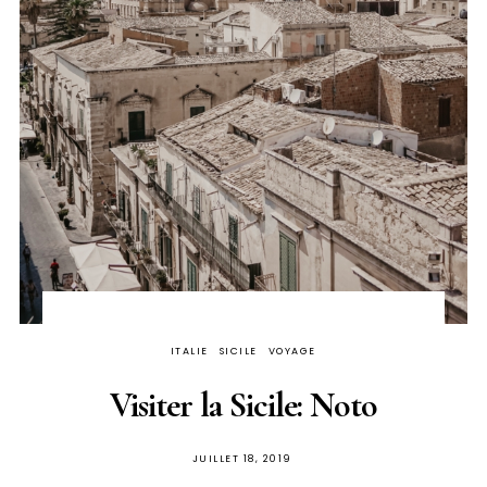
ITALIE
SICILE
VOYAGE
Visiter la Sicile: Noto
PUBLIÉ
JUILLET 18, 2019
SUR