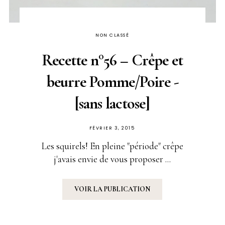
NON CLASSÉ
Recette n°56 – Crêpe et
beurre Pomme/Poire -
[sans lactose]
PUBLIÉ
FÉVRIER 3, 2015
SUR
Les squirels! En pleine "période" crêpe
j'avais envie de vous proposer ...
VOIR LA PUBLICATION