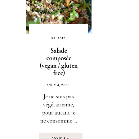
SALADES
Salade
composée
(vegan / gluten
free)
PUBLIÉ
AOÛT 4, 2015
SUR
Je ne suis pas
végétarienne,
pour autant je
ne consomme ...