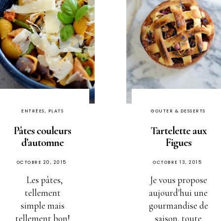
ENTRÉES, PLATS
GOUTER & DESSERTS
Pâtes couleurs
Tartelette aux
d’automne
Figues
PUBLIÉ
PUBLIÉ
OCTOBRE 20, 2015
OCTOBRE 13, 2015
SUR
SUR
Les pâtes,
Je vous propose
tellement
aujourd'hui une
simple mais
gourmandise de
tellement bon!
saison, toute