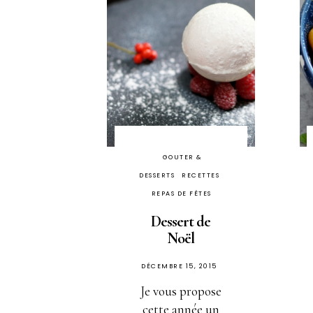
GOUTER &
DESSERTS
RECETTES
REPAS DE FÊTES
Dessert de
Noël
PUBLIÉ
DÉCEMBRE 15, 2015
SUR
Je vous propose
cette année un