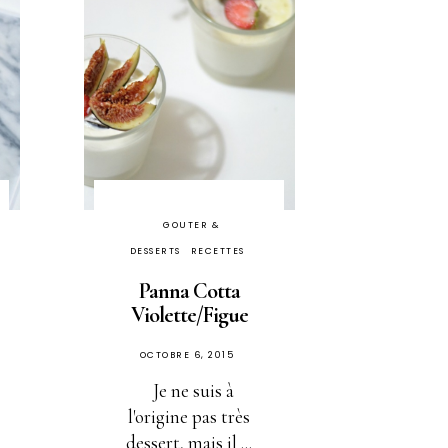
GOUTER &
DESSERTS
RECETTES
Panna Cotta
Violette/Figue
PUBLIÉ
OCTOBRE 6, 2015
SUR
Je ne suis à
l'origine pas très
dessert, mais il ...