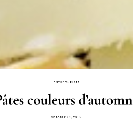
ENTRÉES, PLATS
Pâtes couleurs d’automn
PUBLIÉ
OCTOBRE 20, 2015
SUR