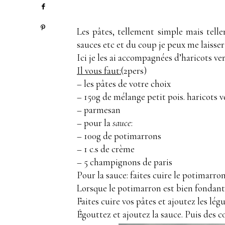
Les pâtes, tellement simple mais tell
sauces etc et du coup je peux me laisser 
Ici je les ai accompagnées d’haricots ve
Il vous faut:
(2pers)
– les pâtes de votre choix
– 150g de mélange petit pois. haricots v
– parmesan
– pour la
sauce
:
– 100g de potimarrons
– 1 c.s de crème
– 5 champignons de paris
Pour la sauce: faites cuire le potimarro
Lorsque le potimarron est bien fondant m
Faites cuire vos pâtes et ajoutez les lég
Égouttez et ajoutez la sauce. Puis des 