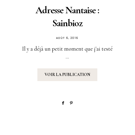
Adresse Nantaise :
Sainbioz
PUBLIÉ
AOÛT 6, 2016
SUR
Il y a déjà un petit moment que j'ai testé
...
VOIR LA PUBLICATION