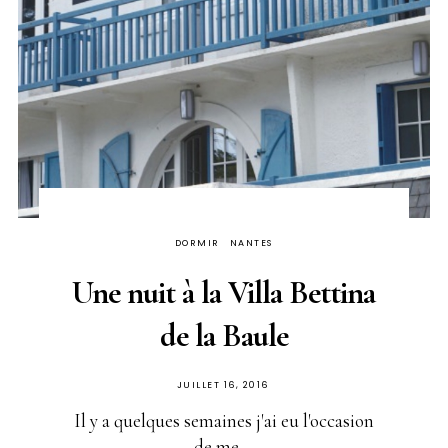
DORMIR
NANTES
Une nuit à la Villa Bettina
de la Baule
PUBLIÉ
JUILLET 16, 2016
SUR
Il y a quelques semaines j'ai eu l'occasion
de me ...