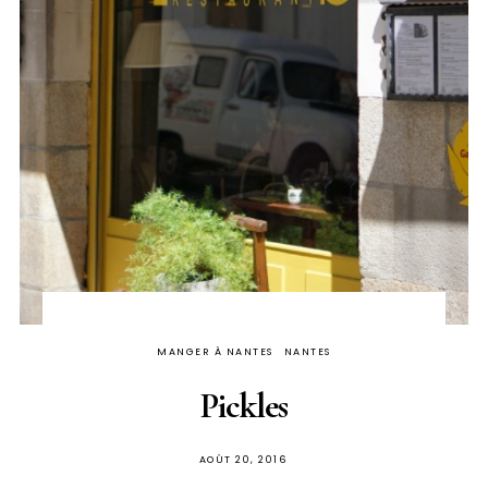
MANGER À NANTES
NANTES
Pickles
PUBLIÉ
AOÛT 20, 2016
SUR