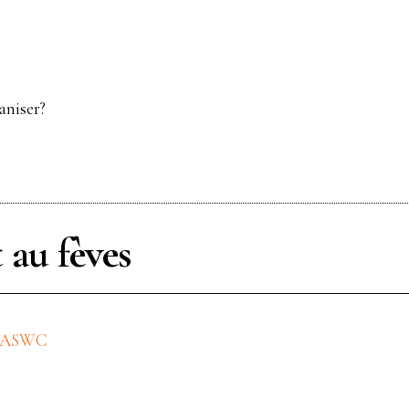
aniser?
 au fèves
e ASWC