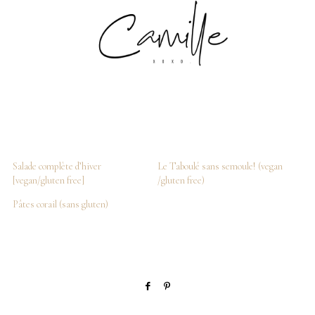
Salade complète d’hiver
Le Taboulé sans semoule! (vegan
[vegan/gluten free]
/gluten free)
Pâtes corail (sans gluten)