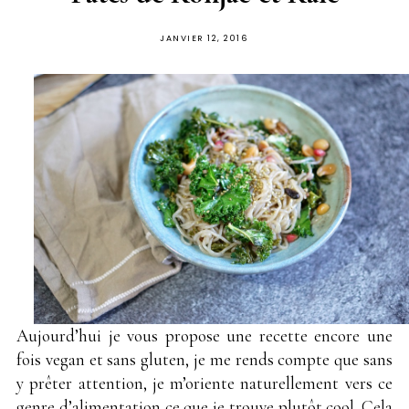
PUBLIÉ
JANVIER 12, 2016
SUR
Aujourd’hui je vous propose une recette encore une
fois vegan et sans gluten, je me rends compte que sans
y prêter attention, je m’oriente naturellement vers ce
genre d’alimentation ce que je trouve plutôt cool. Cela