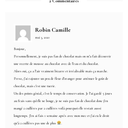
2 Commentaires
Robin Camille
mai 3, 2020
Bonjour,
Personnellement, je suis pas fan de chocolat mais on m’a fait découvrir
une recette de mousse au chocolat avec de l’eau et du chocolat.
Alors oui, ça a l’air vraiment bizarre et irréalisable mais ça marche.
Perso, j’ai rajouter un peu de fleur d’oranger pour atténuer le goût de
chocolat, mais c’est une tuerie.
Un des points génial, c’est le temps de conservation. Je l’ai gardé 5 jours
au frais sans qu’elle ne bouge, je ne suis pas fan de chocolat donc j’en
mangé 2 cuillères par 2 cuillères voilà pourquoi elle restait aussi
longtemps. J’en ai fais 1 semaine après avec mon mec et j’ai eu le droit
qu’à 2 cuillères pas une de plus
.