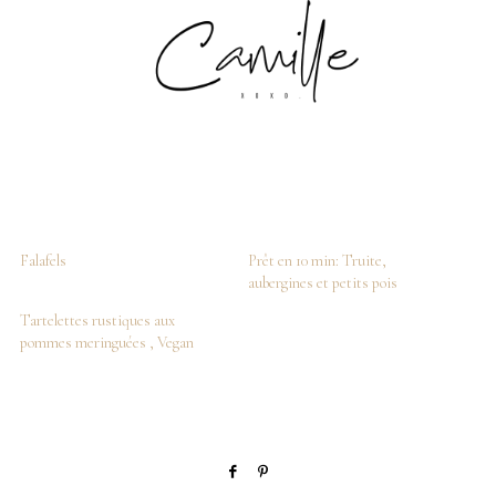
Falafels
Prêt en 10 min: Truite,
aubergines et petits pois
Tartelettes rustiques aux
pommes meringuées , Vegan