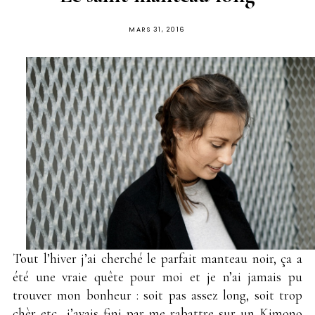
PUBLIÉ
MARS 31, 2016
SUR
Tout l’hiver j’ai cherché le parfait manteau noir, ça a
été une vraie quête pour moi et je n’ai jamais pu
trouver mon bonheur : soit pas assez long, soit trop
chèr etc.. j’avais fini par me rabattre sur un Kimono