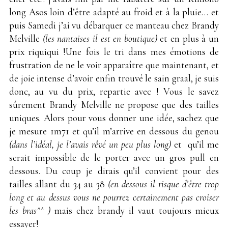
long Asos loin d’être adapté au froid et à la pluie… et
puis Samedi j’ai vu débarquer ce manteau chez Brandy
Melville
(les nantaises il est en boutique)
et en plus à un
prix riquiqui !Une fois le tri dans mes émotions de
frustration de ne le voir apparaître que maintenant, et
de joie intense d’avoir enfin trouvé le sain graal, je suis
donc, au vu du prix, repartie avec ! Vous le savez
sûrement Brandy Melville ne propose que des tailles
uniques. Alors pour vous donner une idée, sachez que
je mesure 1m71 et qu’il m’arrive en dessous du genou
(dans l’idéal, je l’avais rêvé un peu plus long)
et qu’il me
serait impossible de le porter avec un gros pull en
dessous. Du coup je dirais qu’il convient pour des
tailles allant du 34 au 38
(en dessous il risque d’être trop
long et au dessus vous ne pourrez certainement pas croiser
les bras^^ )
mais chez brandy il vaut toujours mieux
essayer!