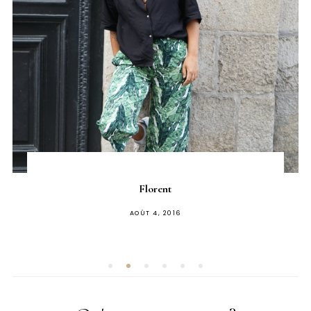
Florent
PUBLIÉ
AOÛT 4, 2016
SUR