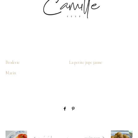
Broderie
La petite jupe jaune
Marin