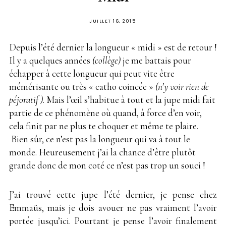
PUBLIÉ
JUILLET 16, 2015
SUR
Depuis l’été dernier la longueur « midi » est de retour !
Il y a quelques années
(collège)
je me battais pour
échapper à cette longueur qui peut vite être
mémérisante ou très « catho coincée »
(n’y voir rien de
péjoratif )
. Mais l’œil s’habitue à tout et la jupe midi fait
partie de ce phénomène où quand, à force d’en voir,
cela finit par ne plus te choquer et même te plaire.
Bien sûr, ce n’est pas la longueur qui va à tout le
monde. Heureusement j’ai la chance d’être plutôt
grande donc de mon coté ce n’est pas trop un souci !
J’ai trouvé cette jupe l’été dernier, je pense chez
Emmaüs, mais je dois avouer ne pas vraiment l’avoir
portée jusqu’ici. Pourtant je pense l’avoir finalement