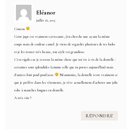
Eléanor
juillet 16, 2015
Coucou
Cette jupe est vraiment ravissante, j'en cherche une ayant la même
coupe mais de couleur camel. Je viens de regarder plusieurs de tes looks
et je les trouve très beaux, ton style est grandiose.
C'est rigolo car je ressens la même chose que toi vis à vis de la dentelle :
certaines sont splendides (comme celle que tu portes aujourd'hui) mais
d'autres font pouf-poufiasse
Néanmoins, la dentelle reste vraiment ce
que je préfère dans les vêtements, je rêve actuellement d'acheter une jolie
robe à manches longues en dentelle.
A très vite !
RÉPONDRE