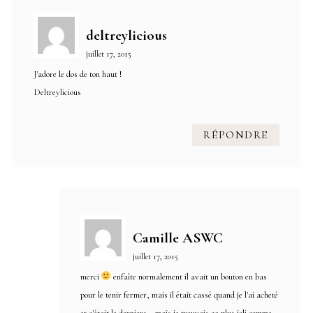
deltreylicious
juillet 17, 2015
J'adore le dos de ton haut !
Deltreylicious
RÉPONDRE
Camille ASWC
juillet 17, 2015
merci
enfaîte normalement il avait un bouton en bas
pour le tenir fermer, mais il était cassé quand je l'ai acheté
et c'était le derniers… mais je trouvais ça plus joli comme