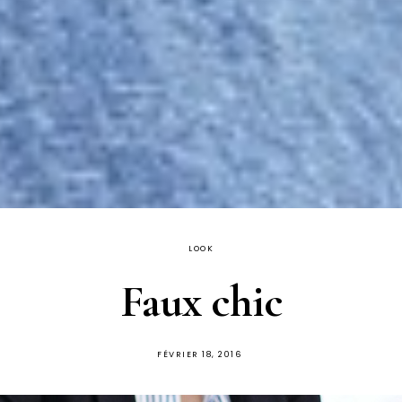
LOOK
Faux chic
PUBLIÉ
FÉVRIER 18, 2016
SUR