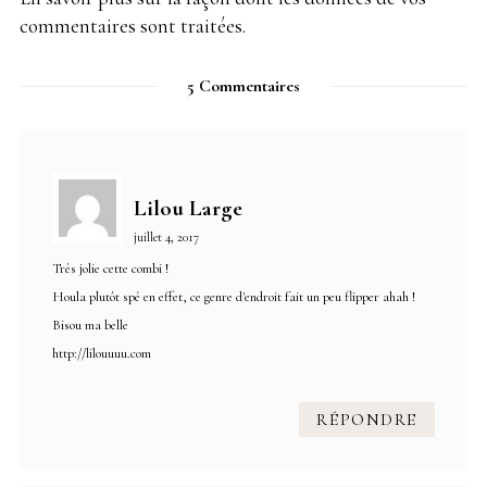
commentaires sont traitées
.
5 Commentaires
Lilou Large
juillet 4, 2017
Très jolie cette combi !
Houla plutôt spé en effet, ce genre d'endroit fait un peu flipper ahah !
Bisou ma belle
http://lilouuuu.com
RÉPONDRE