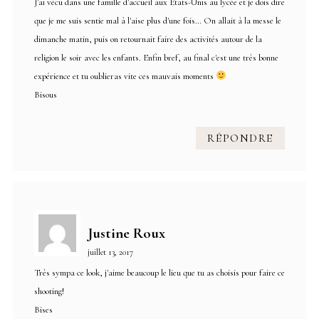
J'ai vécu dans une famille d'accueil aux États-Unis au lycée et je dois dire
que je me suis sentie mal à l'aise plus d'une fois… On allait à la messe le
dimanche matin, puis on retournait faire des activités autour de la
religion le soir avec les enfants. Enfin bref, au final c'est une très bonne
expérience et tu oublieras vite ces mauvais moments
Bisous
RÉPONDRE
Justine Roux
juillet 13, 2017
Très sympa ce look, j'aime beaucoup le lieu que tu as choisis pour faire ce
shooting!
Bises