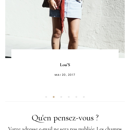
Lou’S
PUBLIÉ
MAI 20, 2017
SUR
Qu'en pensez-vous ?
Votre adresse e-mail ne sera pas publiée.
Les champs