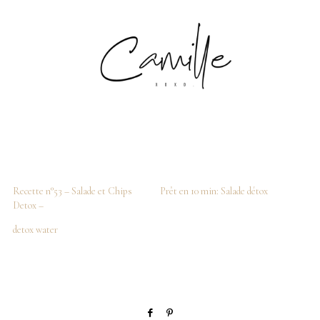
Recette n°53 – Salade et Chips
Prêt en 10 min: Salade détox
Detox –
detox water