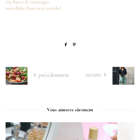
Diy Barres de Gommages
anticellulite (lancement youtube)
suivant
précédemment
Vous aimerez sûrement