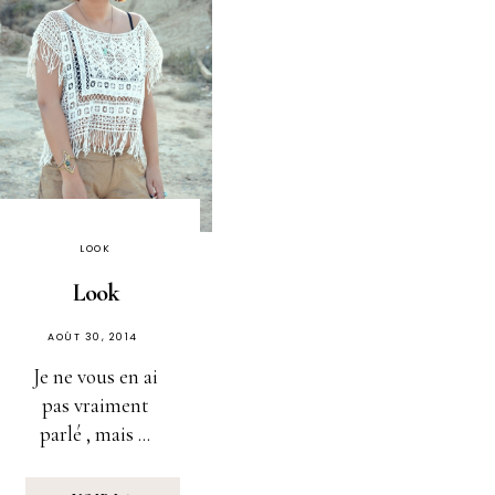
LOOK
Look
PUBLIÉ
AOÛT 30, 2014
SUR
Je ne vous en ai
pas vraiment
parlé , mais ...