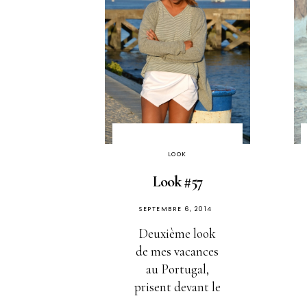
LOOK
Look #57
PUBLIÉ
SEPTEMBRE 6, 2014
SUR
Deuxième look
de mes vacances
au Portugal,
prisent devant le
...