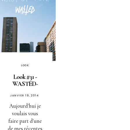
LOOK
Look #31 -
WASTED-
PUBLIÉ
JANVIER 19, 2014
SUR
Aujourd'hui je
voulais vous
faire part d'une
de mes récentes