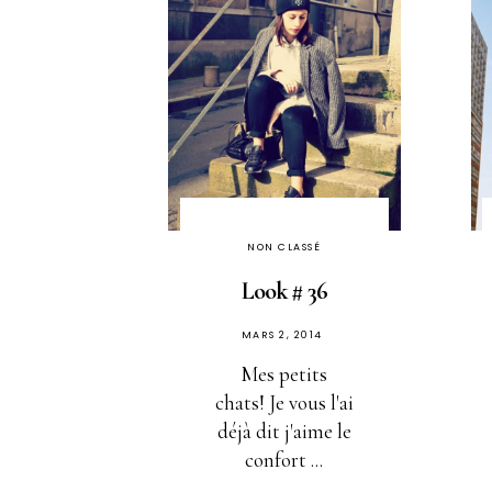
NON CLASSÉ
Look # 36
PUBLIÉ
MARS 2, 2014
SUR
Mes petits
chats! Je vous l'ai
déjà dit j'aime le
confort ...