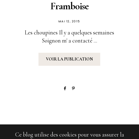
Framboise
PUBLIÉ
MAI 12, 2015
SUR
Les choupines Il y a quelques semaines
Soignon m' a contacté ...
VOIR LA PUBLICATION
Ce blog utilise des cookies pour vous assurer la