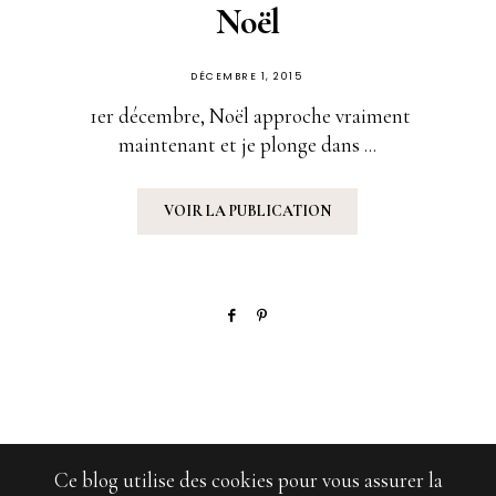
Noël
PUBLIÉ
DÉCEMBRE 1, 2015
SUR
1er décembre, Noël approche vraiment
maintenant et je plonge dans ...
VOIR LA PUBLICATION
Ce blog utilise des cookies pour vous assurer la