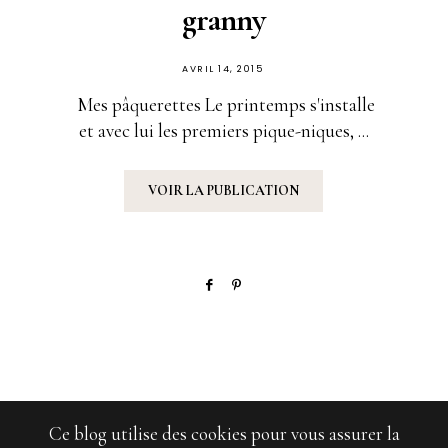
granny
PUBLIÉ
AVRIL 14, 2015
SUR
Mes pâquerettes Le printemps s'installe
et avec lui les premiers pique-niques, ...
VOIR LA PUBLICATION
Ce blog utilise des cookies pour vous assurer la