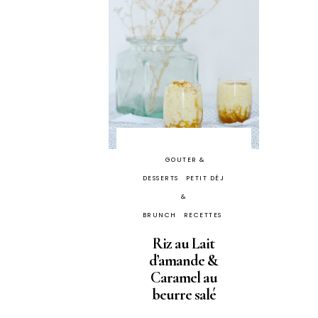
GOUTER &
DESSERTS
PETIT DÉJ
&
BRUNCH
RECETTES
Riz au Lait
d’amande &
Caramel au
beurre salé