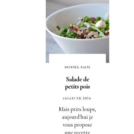
ENTRÉES, PLATS
Salade de
petits pois
PUBLIÉ
JUILLET 29, 2014
SUR
Mais ptits loups,
aujourd'hui je
vous propose
une recette