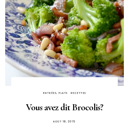
ENTRÉES, PLATS
RECETTES
Vous avez dit Brocolis?
PUBLIÉ
AOÛT 18, 2015
SUR