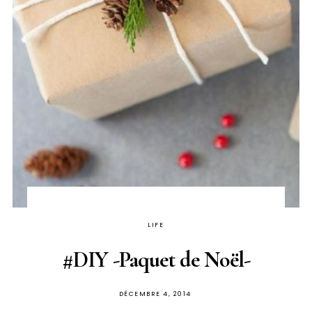
LIFE
#DIY -Paquet de Noël-
PUBLIÉ
DÉCEMBRE 4, 2014
SUR