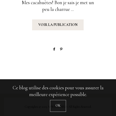
Mes cacahuètes! Bon je sais je met un
peu la charrue ...
VOIR LA PUBLICATION
Ce blog utilise des cookies pour vous assurer la
meilleure expérience possible.
OK
Copyrights © 2019 ASWILDCHILD. All Rights Reserved.