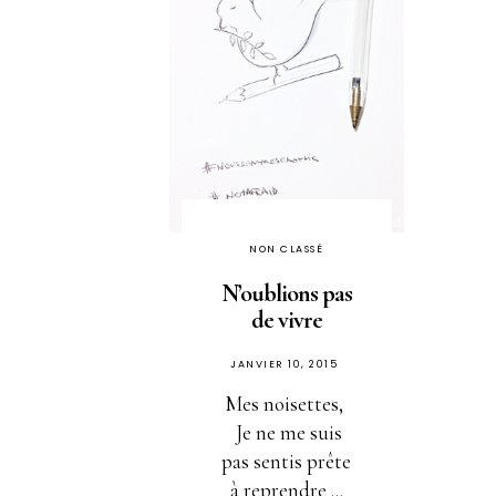
NON CLASSÉ
N’oublions pas
de vivre
PUBLIÉ
JANVIER 10, 2015
SUR
Mes noisettes,
Je ne me suis
pas sentis prête
à reprendre ...