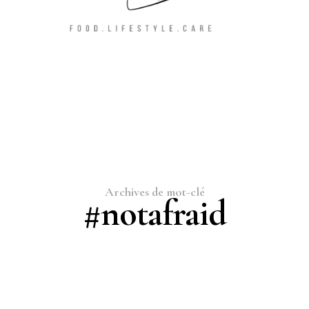
Archives de mot-clé
#notafraid