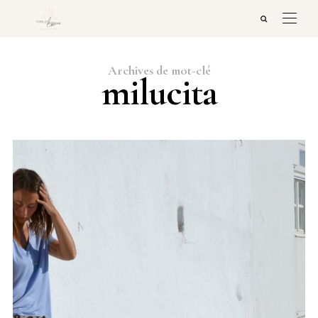
Archives de mot-clé
milucita