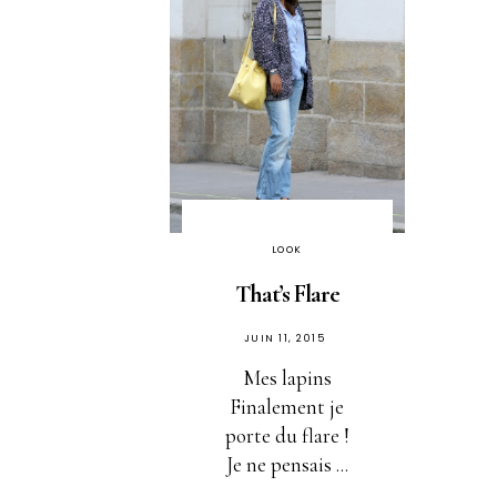
LOOK
That’s Flare
PUBLIÉ
JUIN 11, 2015
SUR
Mes lapins
Finalement je
porte du flare !
Je ne pensais ...