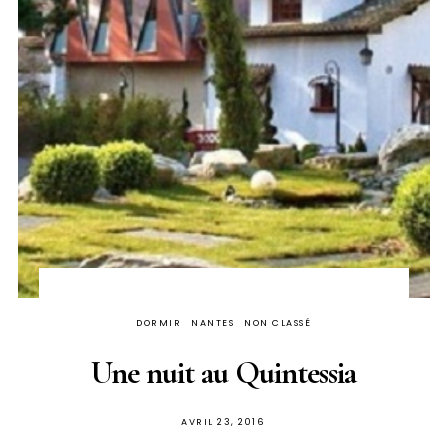
DORMIR
NANTES
NON CLASSÉ
Une nuit au Quintessia
PUBLIÉ
AVRIL 23, 2016
SUR