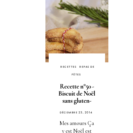
RECETTES
REPAS DE
FÊTES
Recette n°50 -
Biscuit de Noël
sans gluten-
PUBLIÉ
DÉCEMBRE 23, 2014
SUR
Mes amours Ça
y est Noël est