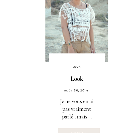
LOOK
Look
PUBLIÉ
AOÛT 30, 2014
SUR
Je ne vous en ai
pas vraiment
parlé , mais ...