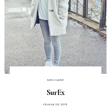
NON CLASSÉ
SurEx
PUBLIÉ
FÉVRIER 26, 2015
SUR