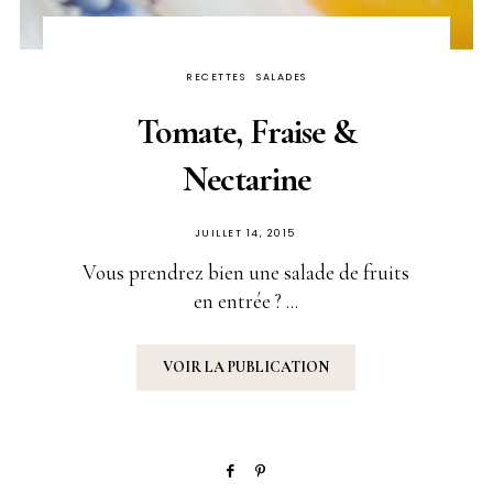
RECETTES
SALADES
Tomate, Fraise &
Nectarine
PUBLIÉ
JUILLET 14, 2015
SUR
Vous prendrez bien une salade de fruits
en entrée ? ...
VOIR LA PUBLICATION