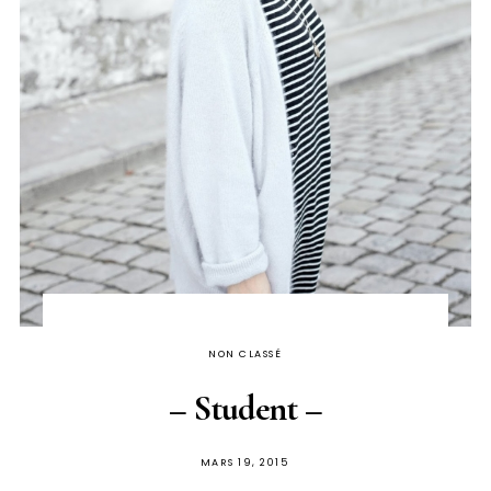
NON CLASSÉ
– Student –
PUBLIÉ
MARS 19, 2015
SUR