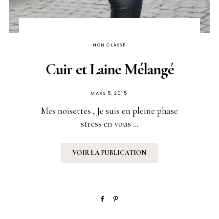
NON CLASSÉ
Cuir et Laine Mélangé
PUBLIÉ
MARS 5, 2015
SUR
Mes noisettes , Je suis en pleine phase
stress en vous ...
VOIR LA PUBLICATION