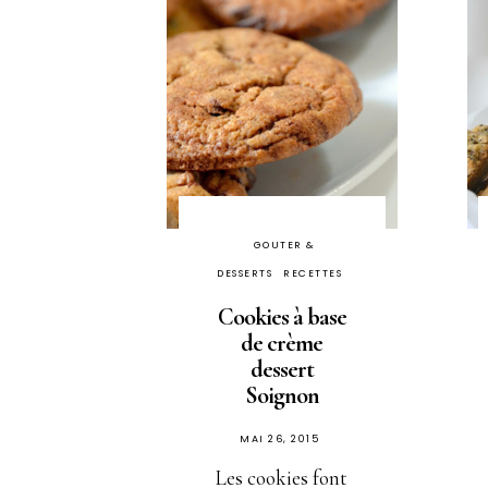
GOUTER &
DESSERTS
RECETTES
Cookies à base
de crème
dessert
Soignon
PUBLIÉ
MAI 26, 2015
SUR
Les cookies font