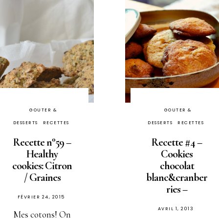
GOUTER &
GOUTER &
DESSERTS
RECETTES
DESSERTS
RECETTES
Recette n°59 –
Recette #4 –
Healthy
Cookies
cookies: Citron
chocolat
/ Graines
blanc&cranber
ries –
PUBLIÉ
FÉVRIER 24, 2015
PUBLIÉ
AVRIL 1, 2013
SUR
Mes cotons! On