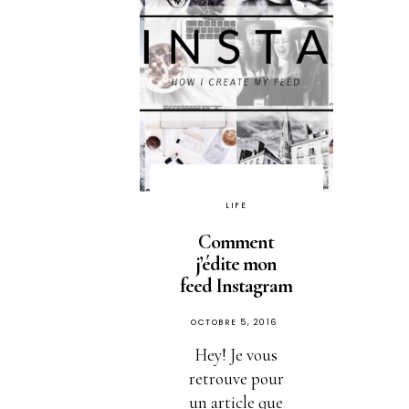
LIFE
Comment
j’édite mon
feed Instagram
PUBLIÉ
OCTOBRE 5, 2016
SUR
Hey! Je vous
retrouve pour
un article que