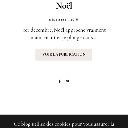
Noël
PUBLIÉ
DÉCEMBRE 1, 2015
SUR
1er décembre, Noël approche vraiment
maintenant et je plonge dans ...
VOIR LA PUBLICATION
Ce blog utilise des cookies pour vous assurer la