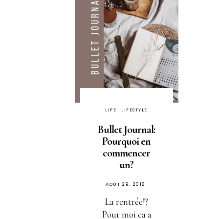
LIFE
LIFESTYLE
Bullet Journal:
Pourquoi en
commencer
un?
PUBLIÉ
AOÛT 29, 2018
SUR
La rentrée!?
Pour moi ca a