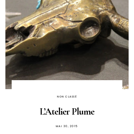
NON CLASSÉ
L’Atelier Plume
PUBLIÉ
MAI 30, 2015
SUR