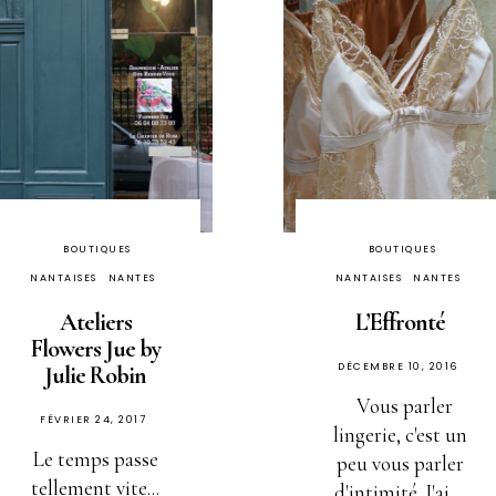
BOUTIQUES
BOUTIQUES
NANTAISES
NANTES
NANTAISES
NANTES
Ateliers
L’Effronté
Flowers Jue by
PUBLIÉ
DÉCEMBRE 10, 2016
Julie Robin
SUR
Vous parler
PUBLIÉ
FÉVRIER 24, 2017
lingerie, c'est un
SUR
Le temps passe
peu vous parler
tellement vite...
d'intimité. J'ai ...