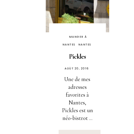
MANGER À
NANTES
NANTES
Pickles
PUBLIÉ
AOÛT 20, 2016
SUR
Une de mes
adresses
favorites à
Nantes,
Pickles est un
néo-bistrot ...