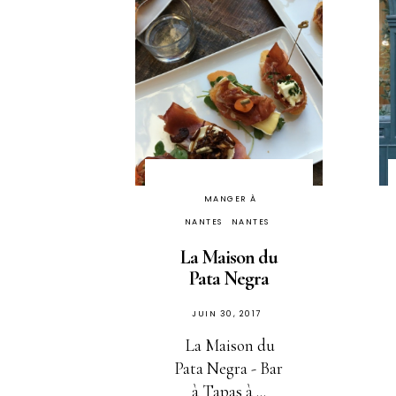
MANGER À
NANTES
NANTES
La Maison du
Pata Negra
PUBLIÉ
JUIN 30, 2017
SUR
La Maison du
Pata Negra - Bar
à Tapas à ...