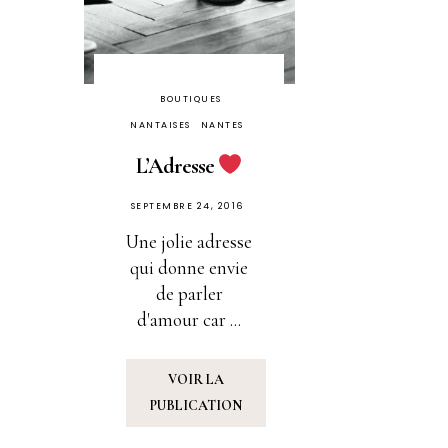
BOUTIQUES
NANTAISES
NANTES
L’Adresse
PUBLIÉ
SEPTEMBRE 24, 2016
SUR
Une jolie adresse
qui donne envie
de parler
d'amour car ...
VOIR LA
PUBLICATION