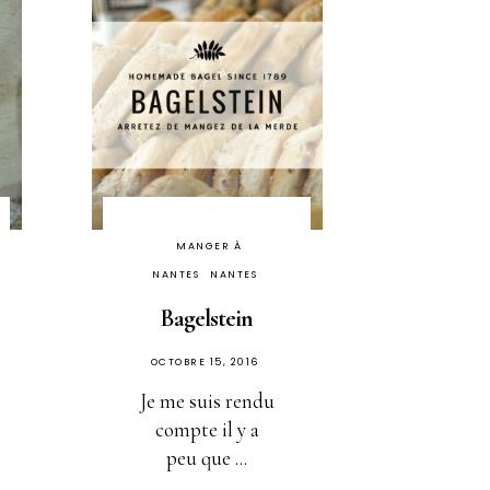
MANGER À
NANTES
NANTES
Bagelstein
PUBLIÉ
OCTOBRE 15, 2016
SUR
Je me suis rendu
compte il y a
peu que ...