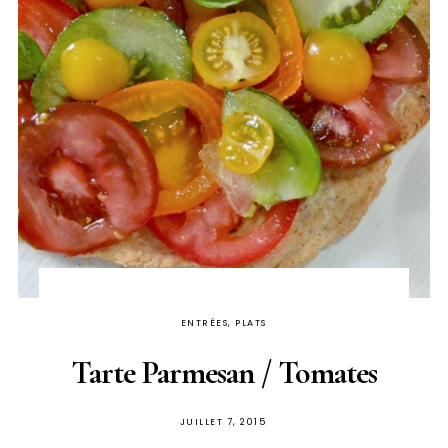
ENTRÉES, PLATS
Tarte Parmesan / Tomates
PUBLIÉ
JUILLET 7, 2015
SUR